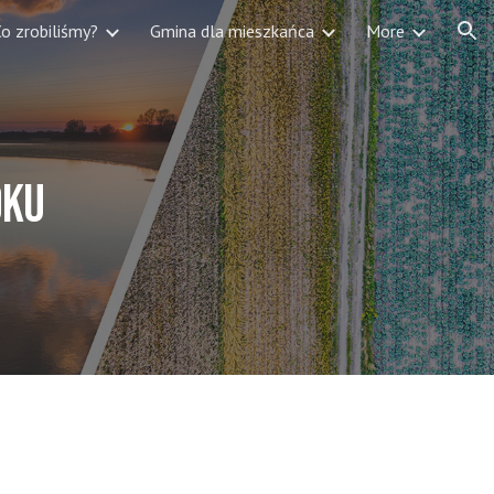
o zrobiliśmy?
Gmina dla mieszkańca
More
ion
oku